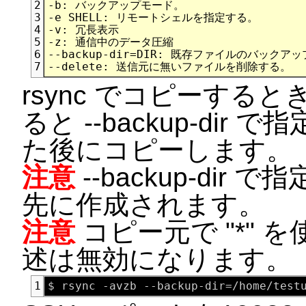
-b: バックアップモード。

2
-e SHELL: リモートシェルを指定する。

3
-v: 冗長表示

4
-z: 通信中のデータ圧縮

5
--backup-dir=DIR: 既存ファイルのバックアッ
6
7
rsync でコピーす
ると --backup-di
た後にコピーします。
注意
--backup-di
先に作成されます。
注意
コピー元で "*" を使
述は無効になります。
1