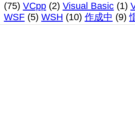
(75)
VCpp
(2)
Visual Basic
(1)
WSF
(5)
WSH
(10)
作成中
(9)