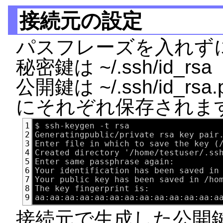
接続元の設定
パスフレーズを入れず
秘密鍵は ~/.ssh/id_rsa
公開鍵は ~/.ssh/id_rsa.
にそれぞれ保存されま
$ ssh-keygen -t rsa

1
Generatingpublic/private rsa key pair.
2
Enter file in which to save the key (/
3
Created directory '/home/testuser/.ssh
4
Enter same passphrase again:

5
Your identification has been saved in 
6
Your public key has been saved in /hom
7
The key fingerprint is:

8
9
接続元で生成した公開