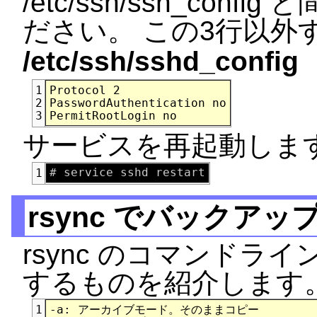
/etc/ssh/ssh_co
ださい。 この3行以外
/etc/ssh/sshd_config
Protocol 2

1
PasswordAuthentication no

2
3
サービスを再起動しま
1
rsync でバックアッ
rsync のコマンド
するものを紹介します
-a: アーカイブモード。そのままコピー

1