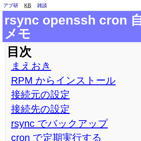
アプ研
KB
雑談
rsync openssh c
メモ
目次
まえおき
RPM からインストール
接続元の設定
接続先の設定
rsync でバックアップ
cron で定期実行する