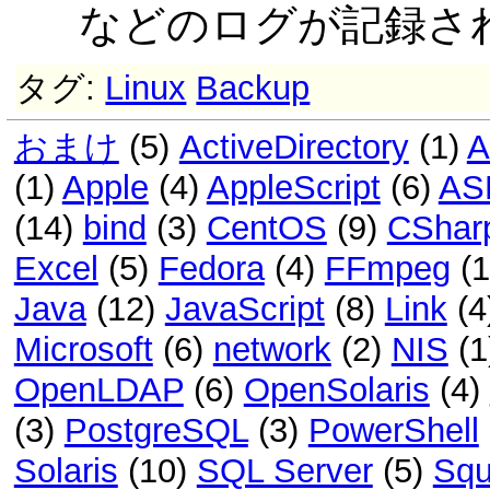
などのログが記録さ
タグ:
Linux
Backup
おまけ
(5)
ActiveDirectory
(1)
A
(1)
Apple
(4)
AppleScript
(6)
AS
(14)
bind
(3)
CentOS
(9)
CShar
Excel
(5)
Fedora
(4)
FFmpeg
(
Java
(12)
JavaScript
(8)
Link
(4
Microsoft
(6)
network
(2)
NIS
(1
OpenLDAP
(6)
OpenSolaris
(4)
(3)
PostgreSQL
(3)
PowerShell
Solaris
(10)
SQL Server
(5)
Squ