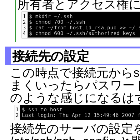
所有者とアクセス権
$ mkdir ~/.ssh

1
$ chmod 700 ~/.ssh

2
$ cat ~/from-host.id_rsa.pub >> ~/.s
3
4
接続先の設定
この時点で接続元からs
まくいったらパスワー
のような感じになるは
$ ssh to-host

1
2
接続先のサーバの設定