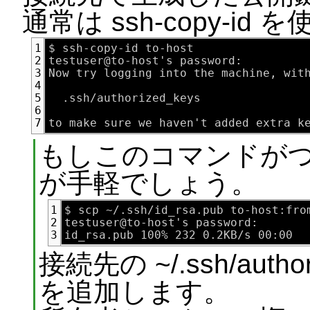
通常は ssh-copy-id
$ ssh-copy-id to-host

1
testuser@to-host's password:

2
Now try logging into the machine, with
3
4
  .ssh/authorized_keys

5
6
7
もしこのコマンドがつか
が手軽でしょう。
$ scp ~/.ssh/id_rsa.pub to-host:from
1
testuser@to-host's password:

2
3
接続先の ~/.ssh/aut
を追加します。