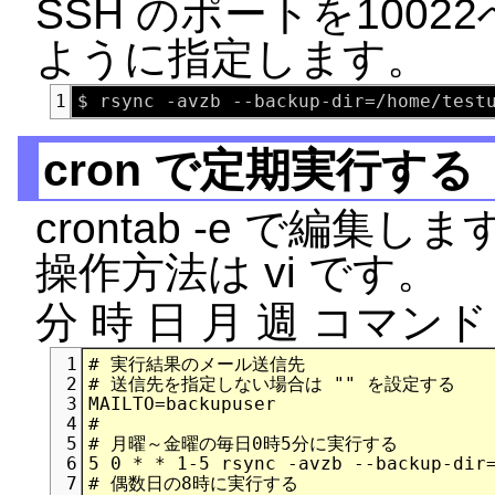
SSH のポートを100
ように指定します。
1
cron で定期実行する
crontab -e で編集しま
操作方法は vi です。
分 時 日 月 週 コマンド
# 実行結果のメール送信先

1
# 送信先を指定しない場合は "" を設定する

2
MAILTO=backupuser

3
#

4
# 月曜～金曜の毎日0時5分に実行する

5
5 0 * * 1-5 rsync -avzb --backup-dir=
6
# 偶数日の8時に実行する

7