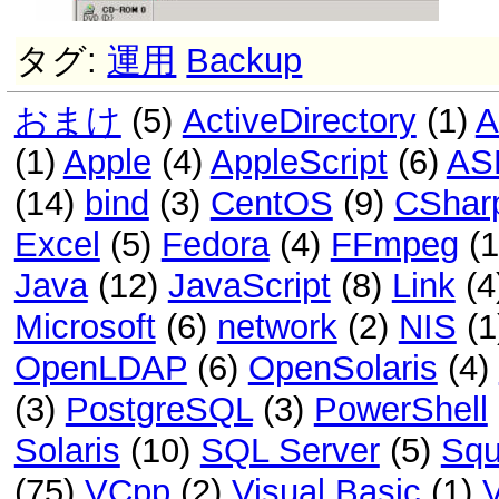
タグ:
運用
Backup
おまけ
(5)
ActiveDirectory
(1)
A
(1)
Apple
(4)
AppleScript
(6)
AS
(14)
bind
(3)
CentOS
(9)
CShar
Excel
(5)
Fedora
(4)
FFmpeg
(
Java
(12)
JavaScript
(8)
Link
(4
Microsoft
(6)
network
(2)
NIS
(1
OpenLDAP
(6)
OpenSolaris
(4)
(3)
PostgreSQL
(3)
PowerShell
Solaris
(10)
SQL Server
(5)
Squ
(75)
VCpp
(2)
Visual Basic
(1)