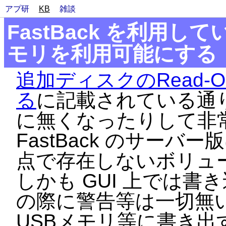
アプ研
KB
雑談
FastBack を利用し
モリを利用可能にする
追加ディスクのRead-On
る
に記載されている通
に無くなったりして非
FastBack のサーバー
点で存在しないボリュ
しかも GUI 上では
の際に警告等は一切無
USBメモリ等に書き