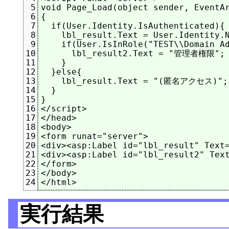
void Page_Load(object sender, EventAr
5
{

6
  if(User.Identity.IsAuthenticated){

7
    lbl_result.Text = User.Identity.N
8
    if(User.IsInRole("TEST\\Domain Ad
9
      lbl_result2.Text = "管理者権限";

10
    }

11
  }else{

12
    lbl_result.Text = "(匿名アクセス)";

13
  }

14
}

15
</script>

16
</head>

17
<body>

18
<form runat="server">

19
<div><asp:Label id="lbl_result" Text=
20
<div><asp:Label id="lbl_result2" Text
21
</form>

22
</body>

23
24
実行結果