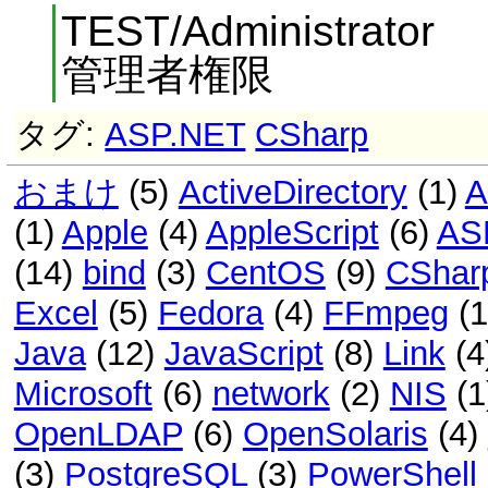
TEST/Administrator
管理者権限
タグ:
ASP.NET
CSharp
おまけ
(5)
ActiveDirectory
(1)
A
(1)
Apple
(4)
AppleScript
(6)
AS
(14)
bind
(3)
CentOS
(9)
CShar
Excel
(5)
Fedora
(4)
FFmpeg
(
Java
(12)
JavaScript
(8)
Link
(4
Microsoft
(6)
network
(2)
NIS
(1
OpenLDAP
(6)
OpenSolaris
(4)
(3)
PostgreSQL
(3)
PowerShell