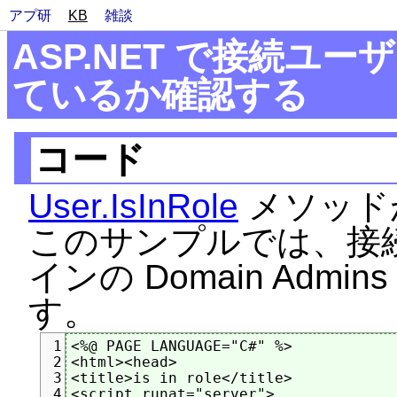
アプ研
KB
雑談
ASP.NET で接続ユ
ているか確認する
コード
User.IsInRole
メソッド
このサンプルでは、接続
インの Domain Ad
す。
<%@ PAGE LANGUAGE="C#" %>

1
<html><head>

2
<title>is in role</title>

3
<script runat="server">

4