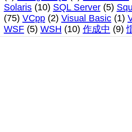
Solaris
(10)
SQL Server
(5)
Squ
(75)
VCpp
(2)
Visual Basic
(1)
WSF
(5)
WSH
(10)
作成中
(9)